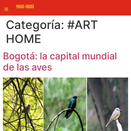
Categoría:
#ART
HOME
Bogotá: la capital mundial
de las aves