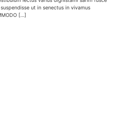
lum lectus varius dignistami sarim fusce
 suspendisse ut in senectus in vivamus
COMMODO […]