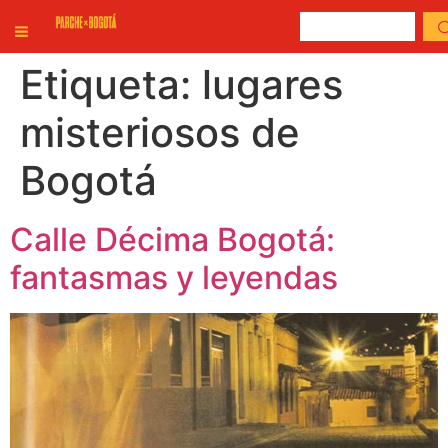
Etiqueta:
lugares
misteriosos de
Bogotá
Calle Décima Bogotá:
fantasmas y leyendas