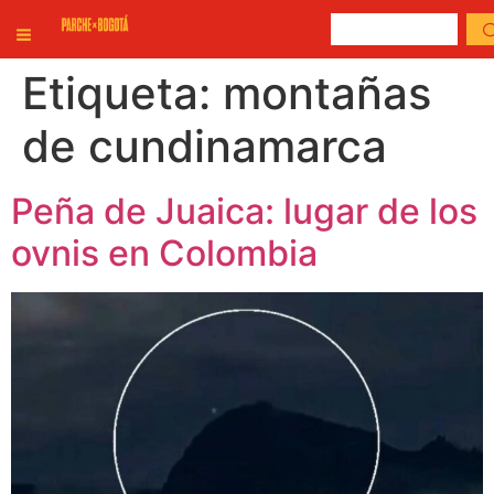
Etiqueta:
montañas
de cundinamarca
Peña de Juaica: lugar de los
ovnis en Colombia