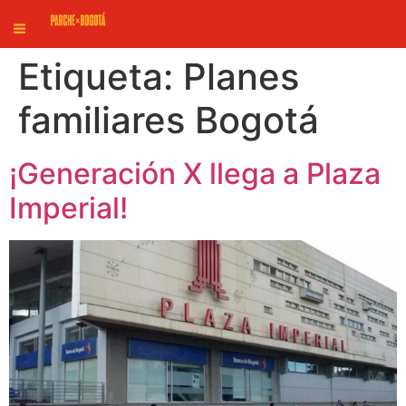
Etiqueta:
Planes
familiares Bogotá
¡Generación X llega a Plaza
Imperial!